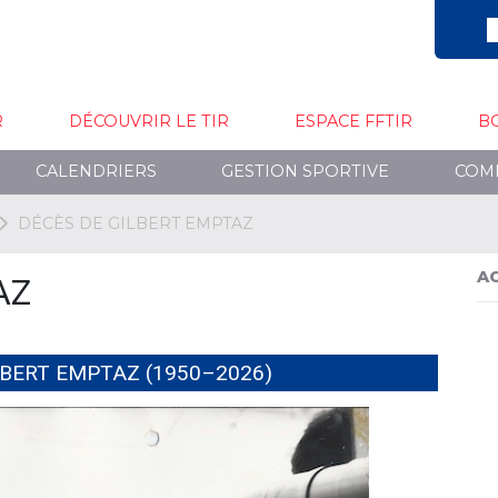
R
DÉCOUVRIR LE TIR
ESPACE FFTIR
B
CALENDRIERS
GESTION SPORTIVE
COM
DÉCÈS DE GILBERT EMPTAZ
A
AZ
BERT EMPTAZ (1950–2026)