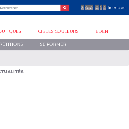
3
0
0
0
1
2
licenciés
OUTIQUES
CIBLES COULEURS
EDEN
PÉTITIONS
SE FORMER
CTUALITÉS