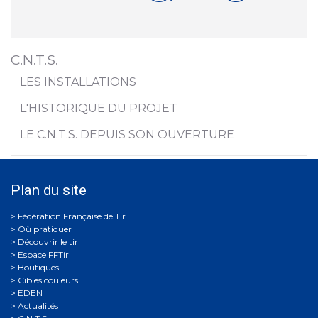
C.N.T.S.
LES INSTALLATIONS
L'HISTORIQUE DU PROJET
LE C.N.T.S. DEPUIS SON OUVERTURE
Plan du site
Où pratiquer
Découvrir le tir
Espace FFTir
Boutiques
Cibles couleurs
EDEN
Actualités