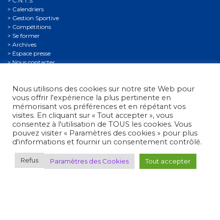
C.N.T.S.
Calendriers
Gestion Sportive
Compétitions
Se former
Archives
Espace presse
Nous contacter
Informations légales
Nous utilisons des cookies sur notre site Web pour
Politique de confidentialité
vous offrir l'expérience la plus pertinente en
Politique de confidentialité des mineurs
mémorisant vos préférences et en répétant vos
Conditions générales d’utilisation
visites. En cliquant sur « Tout accepter », vous
consentez à l'utilisation de TOUS les cookies. Vous
pouvez visiter « Paramètres des cookies » pour plus
d'informations et fournir un consentement contrôlé.
Refus
Paramètres des Cookies
Tout accepter
Fédération Française de Tir
• 38, rue Brunel - 75017 Paris
• Tél. : +33 (0)1 58 05 45 45