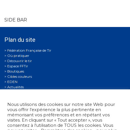
SIDE BAR
Plan du site
Où pratiquer
Découvrir le tir
Espace FFTir
Boutiques
Cibles couleurs
EDEN
Actualités
C.N.T.S.
Calendriers
Gestion Sportive
Nous utilisons des cookies sur notre site Web pour
Compétitions
vous offrir l'expérience la plus pertinente en
Se former
mémorisant vos préférences et en répétant vos
Archives
visites. En cliquant sur « Tout accepter », vous
Espace presse
consentez à l'utilisation de TOUS les cookies. Vous
Nous contacter