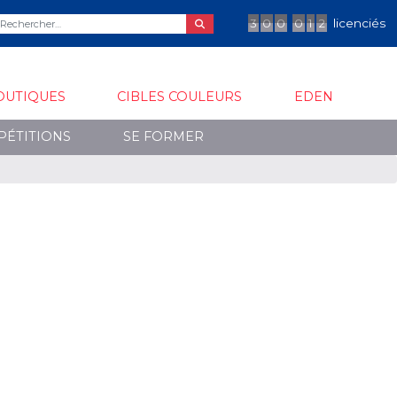
3
0
0
0
1
2
licenciés
OUTIQUES
CIBLES COULEURS
EDEN
PÉTITIONS
SE FORMER