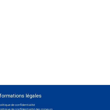
formations légales
olitique de confidentialité
olitique de confidentialité des mineurs