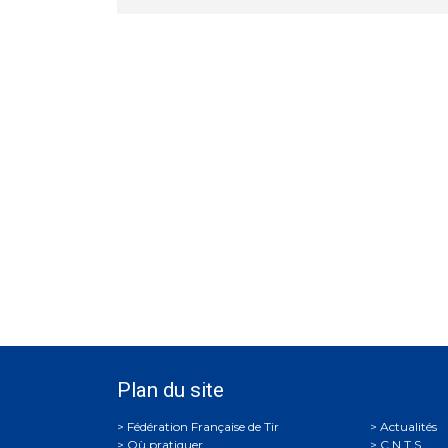
Plan du site
Actualités
Où pratiquer
C.N.T.S.