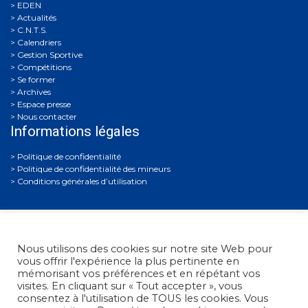
EDEN
Actualités
C.N.T.S.
Calendriers
Gestion Sportive
Compétitions
Se former
Archives
Espace presse
Nous contacter
Informations légales
Politique de confidentialité
Politique de confidentialité des mineurs
Conditions générales d’utilisation
Nous utilisons des cookies sur notre site Web pour
vous offrir l'expérience la plus pertinente en
mémorisant vos préférences et en répétant vos
visites. En cliquant sur « Tout accepter », vous
Fédération Française de Tir
• 38, rue Brunel - 75017 Paris
consentez à l'utilisation de TOUS les cookies. Vous
• Tél. : +33 (0)1 58 05 45 45