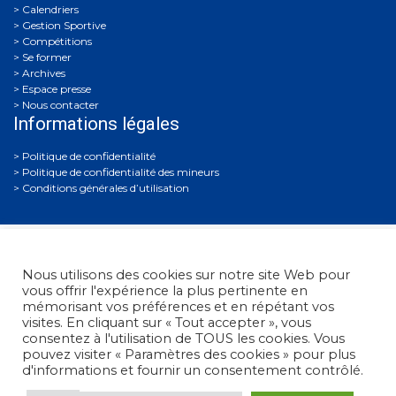
Calendriers
Gestion Sportive
Compétitions
Se former
Archives
Espace presse
Nous contacter
Informations légales
Politique de confidentialité
Politique de confidentialité des mineurs
Conditions générales d’utilisation
Nous utilisons des cookies sur notre site Web pour
vous offrir l'expérience la plus pertinente en
mémorisant vos préférences et en répétant vos
visites. En cliquant sur « Tout accepter », vous
Fédération Française de Tir
• 38, rue Brunel - 75017 Paris
consentez à l'utilisation de TOUS les cookies. Vous
• Tél. : +33 (0)1 58 05 45 45
pouvez visiter « Paramètres des cookies » pour plus
d'informations et fournir un consentement contrôlé.
© 2012 - 2026 Fédération Française de Tir -
Réalisation Umazuma-