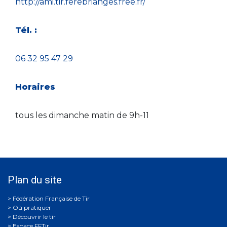
http://ami.tir.ferebrianges.free.fr/
Tél. :
06 32 95 47 29
Horaires
tous les dimanche matin de 9h-11
Plan du site
Où pratiquer
Découvrir le tir
Espace FFTir