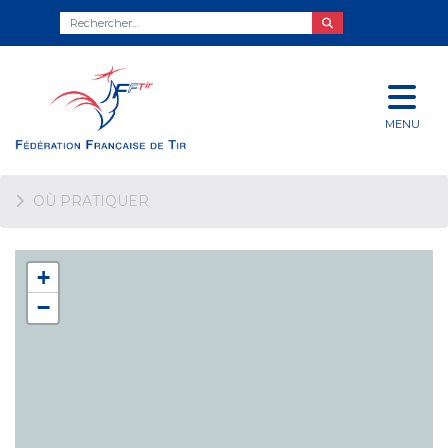
MENU
OÙ PRATIQUER
+
−