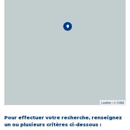
Leaflet
| ©
OSM
Pour effectuer votre recherche, renseignez
un ou plusieurs critères ci-dessous :