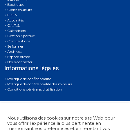
Boutiques
Cibles couleurs
EDEN
Actualités
C.N.T.S.
Calendriers
Gestion Sportive
Compétitions
Se former
Archives
Espace presse
Nous contacter
Informations légales
Politique de confidentialité
Politique de confidentialité des mineurs
Conditions générales d’utilisation
Nous utilisons des cookies sur notre site Web pour
vous offrir l'expérience la plus pertinente en
mémorisant vos préférences et en répétant vos