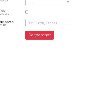
atique
bles
uleurs
de postal
ville
Rechercher