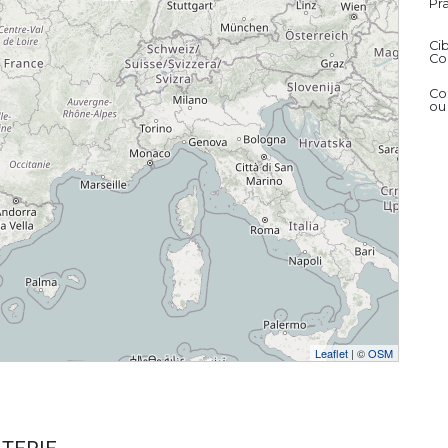
Pr
Ci
Co
Co
ou 
Leaflet
| ©
OSM