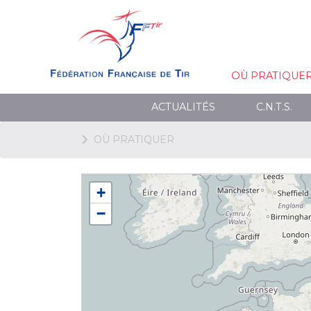
OÙ PRATIQUE
ACTUALITÉS
C.N.T.S.
OÙ PRATIQUER
+
−