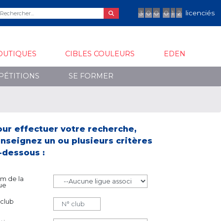
3
0
0
0
1
2
licenciés
OUTIQUES
CIBLES COULEURS
EDEN
PÉTITIONS
SE FORMER
our effectuer votre recherche,
nseignez un ou plusieurs critères
-dessous :
m de la
gue
 club