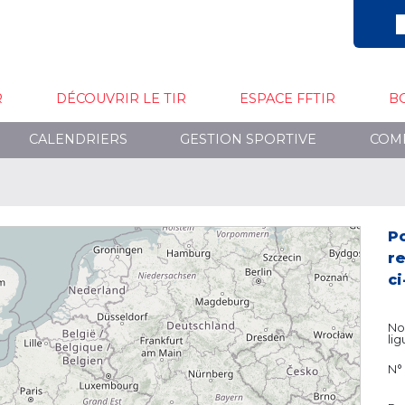
R
DÉCOUVRIR LE TIR
ESPACE FFTIR
B
CALENDRIERS
GESTION SPORTIVE
COM
P
re
ci
No
li
N°