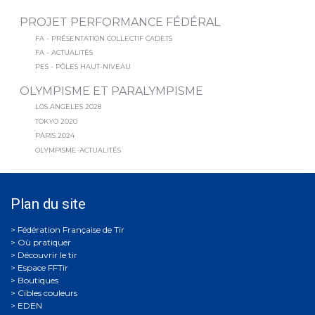
PROJET PERFORMANCE FÉDÉRAL
FA - PRÉSENTATION COLLECTIF CADETS
FA - ACTUALITÉS
PES - PÔLES HAUT-NIVEAU
OLYMPISME ET PARALYMPISME
LOS ANGELES 2028
TOKYO 2020
PARIS 2024
OLYMPISME-ACTUALITÉS
Plan du site
Où pratiquer
Découvrir le tir
Espace FFTir
Boutiques
Cibles couleurs
EDEN