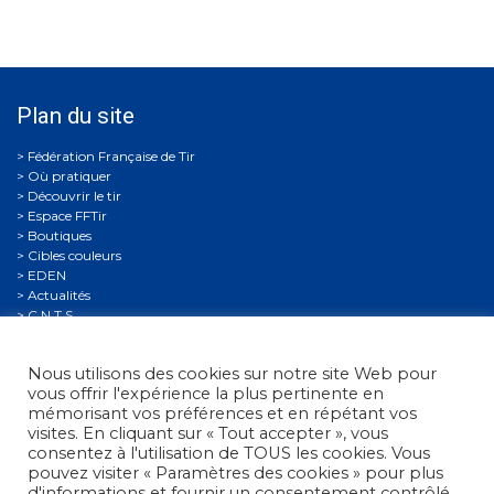
Plan du site
Où pratiquer
Découvrir le tir
Espace FFTir
Boutiques
Cibles couleurs
EDEN
Actualités
C.N.T.S.
Calendriers
Gestion Sportive
Nous utilisons des cookies sur notre site Web pour
Compétitions
vous offrir l'expérience la plus pertinente en
Se former
mémorisant vos préférences et en répétant vos
Archives
visites. En cliquant sur « Tout accepter », vous
Espace presse
consentez à l'utilisation de TOUS les cookies. Vous
Nous contacter
pouvez visiter « Paramètres des cookies » pour plus
Informations légales
d'informations et fournir un consentement contrôlé.