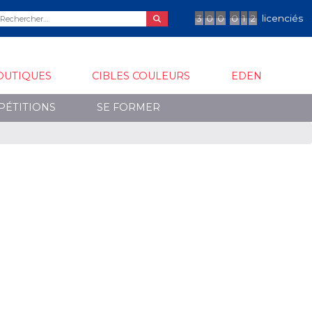
3
0
0
0
1
2
licenciés
OUTIQUES
CIBLES COULEURS
EDEN
PÉTITIONS
SE FORMER