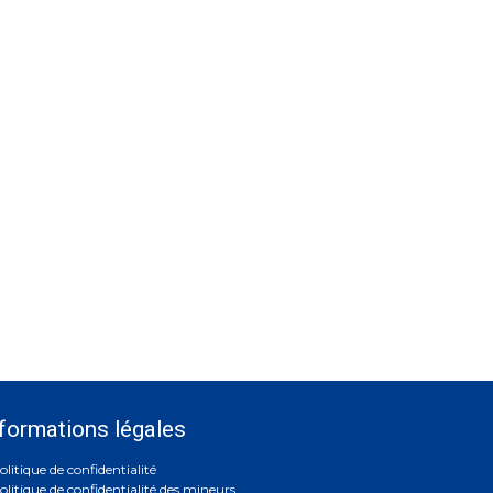
formations légales
olitique de confidentialité
olitique de confidentialité des mineurs