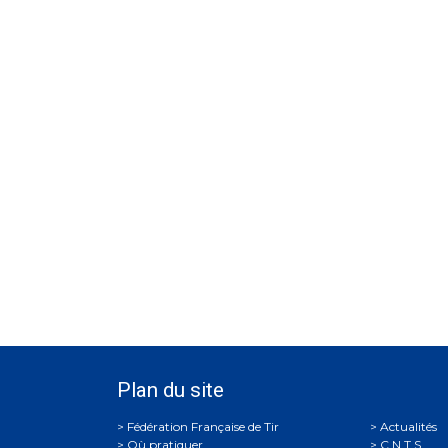
Plan du site
Actualités
Où pratiquer
C.N.T.S.