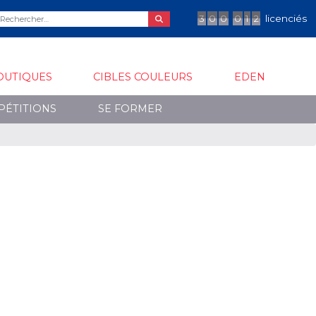
3
0
0
0
1
2
licenciés
OUTIQUES
CIBLES COULEURS
EDEN
PÉTITIONS
SE FORMER