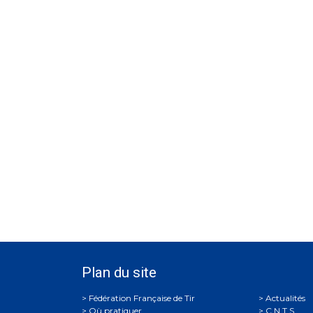
Plan du site
Actualités
Où pratiquer
C.N.T.S.