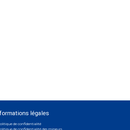
formations légales
olitique de confidentialité
olitique de confidentialité des mineurs