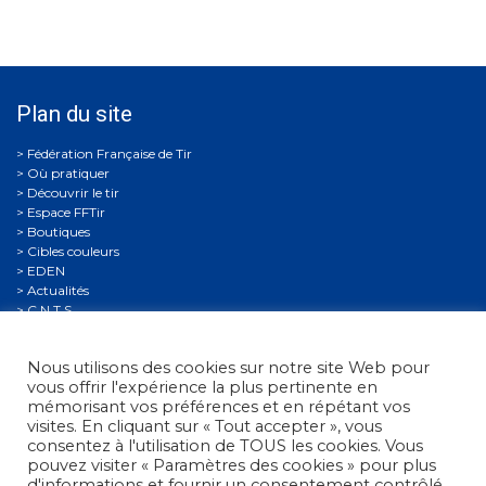
Plan du site
Où pratiquer
Découvrir le tir
Espace FFTir
Boutiques
Cibles couleurs
EDEN
Actualités
C.N.T.S.
Calendriers
Gestion Sportive
Nous utilisons des cookies sur notre site Web pour
Compétitions
vous offrir l'expérience la plus pertinente en
Se former
mémorisant vos préférences et en répétant vos
Archives
visites. En cliquant sur « Tout accepter », vous
Espace presse
consentez à l'utilisation de TOUS les cookies. Vous
Nous contacter
pouvez visiter « Paramètres des cookies » pour plus
Informations légales
d'informations et fournir un consentement contrôlé.