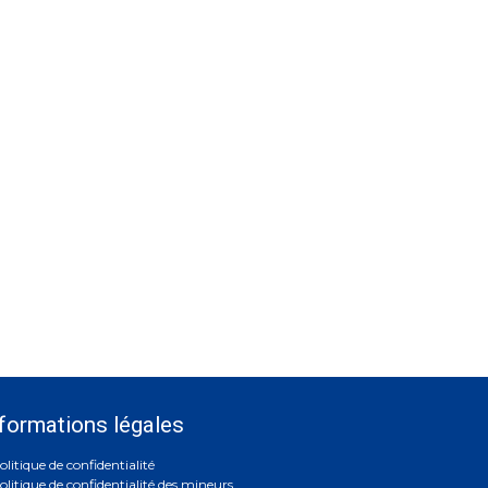
formations légales
olitique de confidentialité
olitique de confidentialité des mineurs