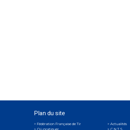
Plan du site
Actualités
Où pratiquer
C.N.T.S.