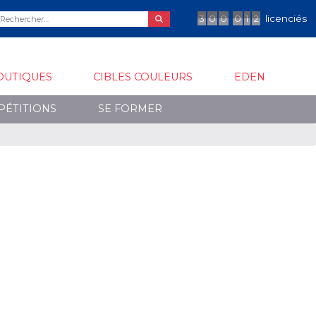
3
0
0
0
1
2
licenciés
OUTIQUES
CIBLES COULEURS
EDEN
PÉTITIONS
SE FORMER