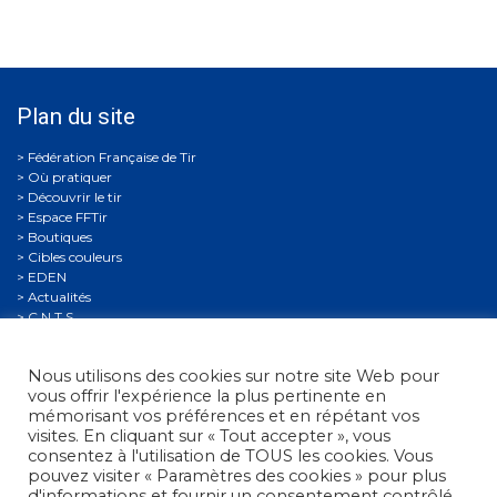
Plan du site
Où pratiquer
Découvrir le tir
Espace FFTir
Boutiques
Cibles couleurs
EDEN
Actualités
C.N.T.S.
Calendriers
Gestion Sportive
Nous utilisons des cookies sur notre site Web pour
Compétitions
vous offrir l'expérience la plus pertinente en
Se former
mémorisant vos préférences et en répétant vos
Archives
visites. En cliquant sur « Tout accepter », vous
Espace presse
consentez à l'utilisation de TOUS les cookies. Vous
Nous contacter
pouvez visiter « Paramètres des cookies » pour plus
Informations légales
d'informations et fournir un consentement contrôlé.