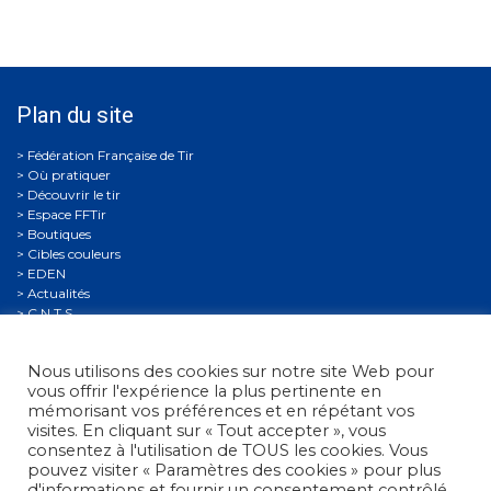
Plan du site
Où pratiquer
Découvrir le tir
Espace FFTir
Boutiques
Cibles couleurs
EDEN
Actualités
C.N.T.S.
Calendriers
Gestion Sportive
Nous utilisons des cookies sur notre site Web pour
Compétitions
vous offrir l'expérience la plus pertinente en
Se former
mémorisant vos préférences et en répétant vos
Archives
visites. En cliquant sur « Tout accepter », vous
Espace presse
consentez à l'utilisation de TOUS les cookies. Vous
Nous contacter
pouvez visiter « Paramètres des cookies » pour plus
Informations légales
d'informations et fournir un consentement contrôlé.