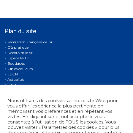
Plan du site
Où pratiquer
Découvrir le tir
Espace FFTir
Boutiques
Cibles couleurs
EDEN
Actualités
C.N.T.S.
Calendriers
Gestion Sportive
Nous utilisons des cookies sur notre site Web pour
Compétitions
vous offrir l'expérience la plus pertinente en
Se former
mémorisant vos préférences et en répétant vos
Archives
visites. En cliquant sur « Tout accepter », vous
Espace presse
consentez à l'utilisation de TOUS les cookies. Vous
Nous contacter
pouvez visiter « Paramètres des cookies » pour plus
Informations légales
d'informations et fournir un consentement contrôlé.