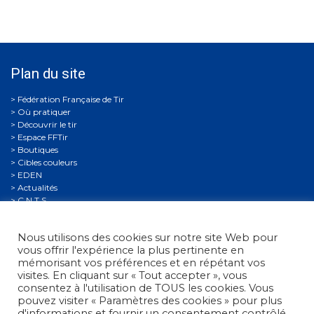
Plan du site
Où pratiquer
Découvrir le tir
Espace FFTir
Boutiques
Cibles couleurs
EDEN
Actualités
C.N.T.S.
Calendriers
Gestion Sportive
Nous utilisons des cookies sur notre site Web pour
Compétitions
vous offrir l'expérience la plus pertinente en
Se former
mémorisant vos préférences et en répétant vos
Archives
visites. En cliquant sur « Tout accepter », vous
Espace presse
consentez à l'utilisation de TOUS les cookies. Vous
Nous contacter
pouvez visiter « Paramètres des cookies » pour plus
Informations légales
d'informations et fournir un consentement contrôlé.