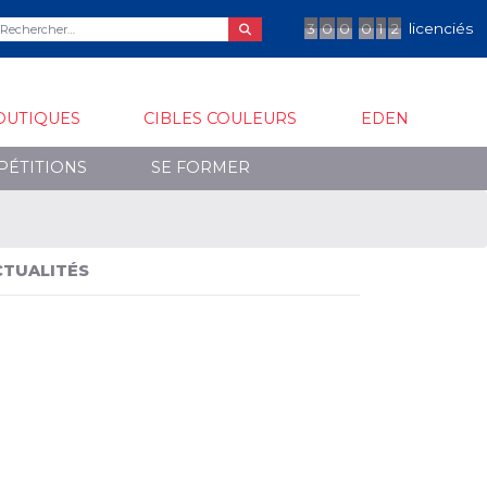
3
0
0
0
1
2
licenciés
OUTIQUES
CIBLES COULEURS
EDEN
PÉTITIONS
SE FORMER
CTUALITÉS