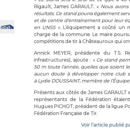
Rigault, James GARAULT.
« Nous avons 
résultats
.
Ce stand pourra également servir
et de centre d’entraînement pour leur éq
en UNSS »
. L’équipement a coûté un mil
charge de la commune. Le maire poursu
compétitions de tir à Châteauroux qui on
Annick MEYER, présidente du T.S. Rig
infrastructures), ajoute :
« Ce stand perme
50 m toute l’année, quelles que soient l
aucun doute à développer notre club et
à Lydie DOUSSAINT, membre de l’Équipe d
Présents aux côtés de James GARAULT e
représentants de la Fédération étaien
Hugues PICHOT, président de la ligue Po
Fédération Française de Tir.
Voir l’article publié