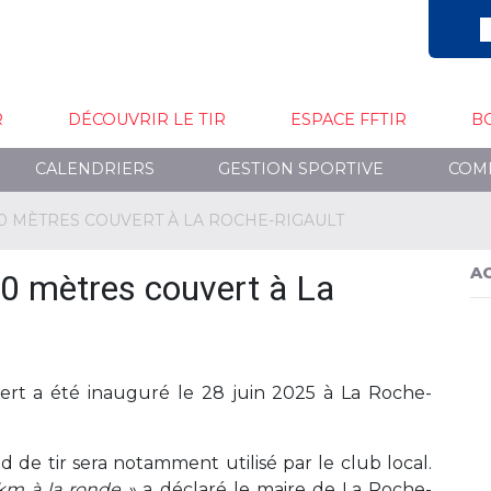
R
DÉCOUVRIR LE TIR
ESPACE FFTIR
B
CALENDRIERS
GESTION SPORTIVE
COM
 50 MÈTRES COUVERT À LA ROCHE-RIGAULT
A
 50 mètres couvert à La
ert a été inauguré le 28 juin 2025 à La Roche-
 de tir sera notamment utilisé par le club local.
 km à la ronde »
a déclaré le maire de La Roche-