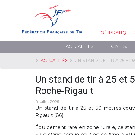
OÙ PRATIQUE
ACTUALITÉS
C.N.T.S.
ACTUALITÉS
UN STAND DE TIR À 25 ET
Un stand de tir à 25 et
Roche-Rigault
8 juillet 2025
Un stand de tir à 25 et 50 mètres couv
Rigault (86).
Équipement rare en zone rurale, ce stand
« Ce stand sera le seul de ce type à 40