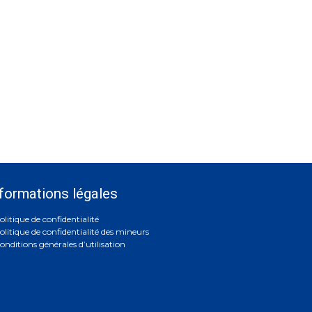
formations légales
olitique de confidentialité
olitique de confidentialité des mineurs
onditions générales d’utilisation