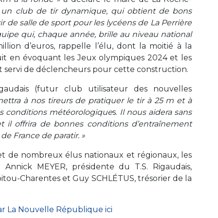
un club de tir dynamique, qui obtient de bons
 de salle de sport pour les lycéens de La Perrière
uipe qui, chaque année, brille au niveau national
lion d’euros, rappelle l’élu, dont la moitié à la
it en évoquant les Jeux olympiques 2024 et les
t servi de déclencheurs pour cette construction.
audais (futur club utilisateur des nouvelles
ttra à nos tireurs de pratiquer le tir à 25 m et à
es conditions météorologique
s.
Il nous aidera sans
 il offrira de bonnes conditions d’entraînement
e France de paratir. »
t de nombreux élus nationaux et régionaux, les
t Annick MEYER, présidente du T.S. Rigaudais,
itou-Charentes et Guy SCHLÉTUS, trésorier de la
 par La Nouvelle République ici