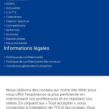
EDEN
Actualités
C.N.T.S.
Calendriers
Gestion Sportive
Compétitions
Se former
Archives
Espace presse
Nous contacter
Informations légales
Politique de confidentialité
Politique de confidentialité des mineurs
Conditions générales d’utilisation
Nous utilisons des cookies sur notre site Web pour
vous offrir l'expérience la plus pertinente en
mémorisant vos préférences et en répétant vos
visites. En cliquant sur « Tout accepter », vous
Fédération Française de Tir
• 38, rue Brunel - 75017 Paris
consentez à l'utilisation de TOUS les cookies. Vous