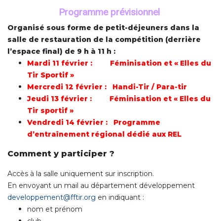
Programme prévisionnel
Organisé sous forme de petit-déjeuners dans la
salle de restauration de la compétition (derrière
l’espace final) de 9 h à 11 h :
Mardi 11 février : Féminisation et « Elles du
Tir Sportif »
Mercredi 12 février : Handi-Tir / Para-tir
Jeudi 13 février : Féminisation et « Elles du
Tir sportif »
Vendredi 14 février : Programme
d’entraînement régional dédié aux REL
Comment y participer ?
Accès à la salle uniquement sur inscription.
En envoyant un mail au département développement
developpement@fftir.org
en indiquant :
nom et prénom