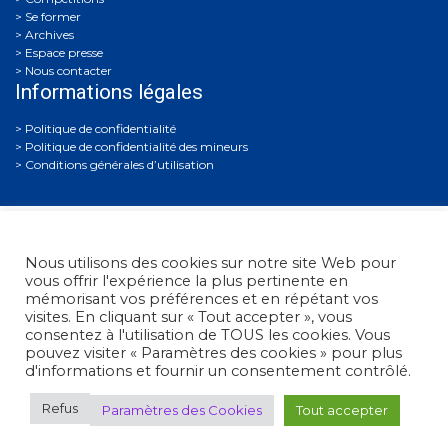
Se former
Archives
Espace presse
Nous contacter
Informations légales
Politique de confidentialité
Politique de confidentialité des mineurs
Conditions générales d’utilisation
Nous utilisons des cookies sur notre site Web pour
vous offrir l'expérience la plus pertinente en
mémorisant vos préférences et en répétant vos
visites. En cliquant sur « Tout accepter », vous
Fédération Française de Tir
• 38, rue Brunel - 75017 Paris
consentez à l'utilisation de TOUS les cookies. Vous
• Tél. : +33 (0)1 58 05 45 45
pouvez visiter « Paramètres des cookies » pour plus
d'informations et fournir un consentement contrôlé.
© 2012 - 2026 Fédération Française de Tir -
Réalisation Umazuma-
Refus
Paramètres des Cookies
Tout accepter
Paris