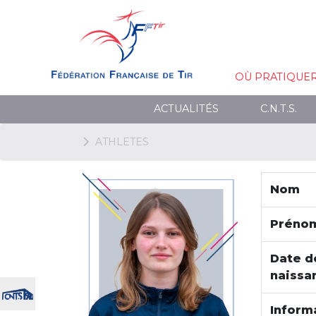
OÙ PRATIQUE
ACTUALITÉS
C.N.T.S.
ATHLETES
Nom
Préno
Date d
naissa
Inform