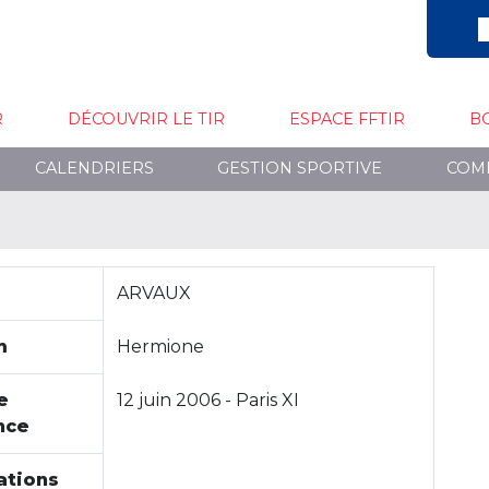
R
DÉCOUVRIR LE TIR
ESPACE FFTIR
B
CALENDRIERS
GESTION SPORTIVE
COM
ARVAUX
m
Hermione
e
12 juin 2006 - Paris XI
nce
ations