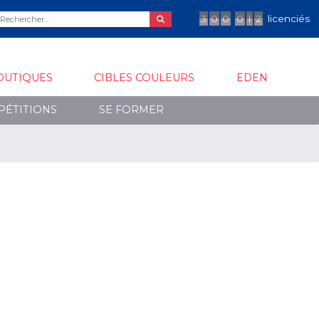
3
0
0
0
1
2
licenciés
OUTIQUES
CIBLES COULEURS
EDEN
PÉTITIONS
SE FORMER