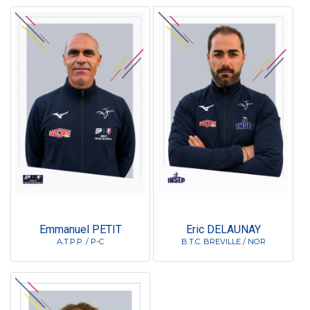
Emmanuel PETIT
Eric DELAUNAY
A.T.P.P. / P-C
B.T.C. BREVILLE / NOR