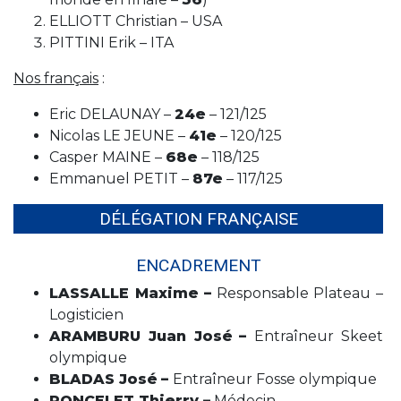
ELLIOTT Christian – USA
PITTINI Erik – ITA
Nos français
:
Eric DELAUNAY –
24e
– 121/125
Nicolas LE JEUNE –
41e
– 120/125
Casper MAINE –
68e
– 118/125
Emmanuel PETIT –
87e
– 117/125
DÉLÉGATION FRANÇAISE
ENCADREMENT
LASSALLE Maxime –
Responsable Plateau –
Logisticien
ARAMBURU Juan José
–
Entraîneur Skeet
olympique
BLADAS José
–
Entraîneur Fosse olympique
PONCELET Thierry –
Médecin