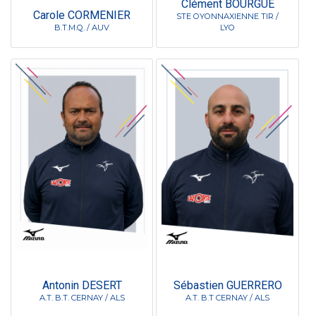
Clément BOURGUE
Carole CORMENIER
STE OYONNAXIENNE TIR /
B.T.M.Q. / AUV
LYO
Antonin DESERT
Sébastien GUERRERO
A.T. B.T. CERNAY / ALS
A.T. B.T CERNAY / ALS