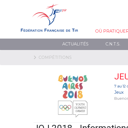
OÙ PRATIQUE
ACTUALITÉS
C.N.T.S.
COMPÉTITIONS
JE
7 au 12
Jeux
Buenos