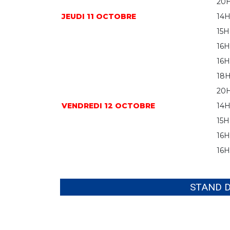
20
JEUDI 11 OCTOBRE
14
15
16
16
18
20
VENDREDI 12 OCTOBRE
14
15
16
16
STAND D