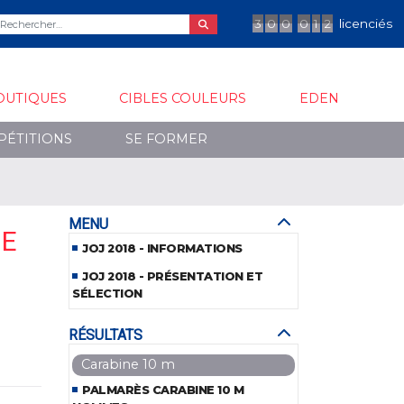
3
0
0
0
1
2
licenciés
OUTIQUES
CIBLES COULEURS
EDEN
PÉTITIONS
SE FORMER
MENU
SE
JOJ 2018 - INFORMATIONS
JOJ 2018 - PRÉSENTATION ET
SÉLECTION
RÉSULTATS
Carabine 10 m
PALMARÈS CARABINE 10 M