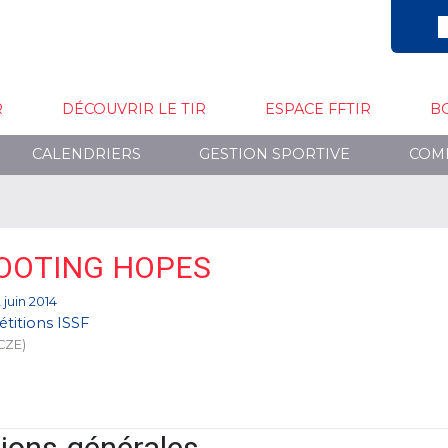
R
DÉCOUVRIR LE TIR
ESPACE FFTIR
B
CALENDRIERS
GESTION SPORTIVE
COM
OOTING HOPES
 juin 2014
titions ISSF
CZE)