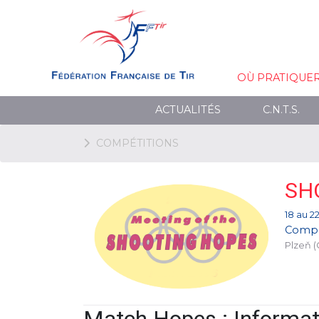
OÙ PRATIQUE
ACTUALITÉS
C.N.T.S.
COMPÉTITIONS
SH
18 au 22
Compé
Plzeň (