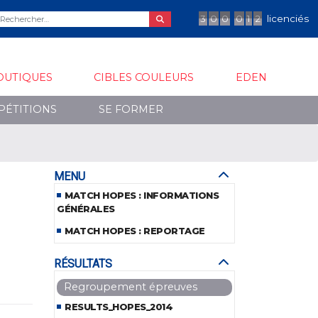
3
0
0
0
1
2
licenciés
OUTIQUES
CIBLES COULEURS
EDEN
PÉTITIONS
SE FORMER
MENU
MATCH HOPES : INFORMATIONS
GÉNÉRALES
MATCH HOPES : REPORTAGE
RÉSULTATS
Regroupement épreuves
RESULTS_HOPES_2014