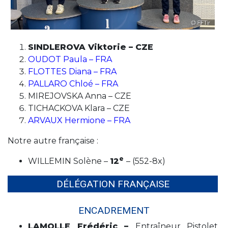
SINDLEROVA Viktorie – CZE
OUDOT Paula – FRA
FLOTTES Diana – FRA
PALLARO Chloé – FRA
MIREJOVSKA Anna – CZE
TICHACKOVA Klara – CZE
ARVAUX Hermione – FRA
Notre autre française :
e
WILLEMIN Solène –
12
– (552-8x)
DÉLÉGATION FRANÇAISE
ENCADREMENT
LAMOLLE Frédéric –
Entraîneur Pistolet