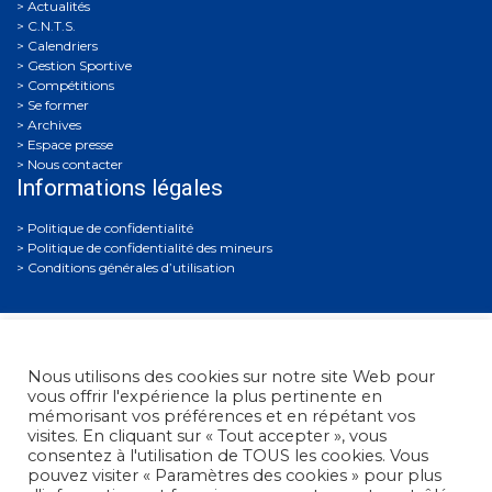
Actualités
C.N.T.S.
Calendriers
Gestion Sportive
Compétitions
Se former
Archives
Espace presse
Nous contacter
Informations légales
Politique de confidentialité
Politique de confidentialité des mineurs
Conditions générales d’utilisation
Nous utilisons des cookies sur notre site Web pour
vous offrir l'expérience la plus pertinente en
mémorisant vos préférences et en répétant vos
visites. En cliquant sur « Tout accepter », vous
Fédération Française de Tir
• 38, rue Brunel - 75017 Paris
consentez à l'utilisation de TOUS les cookies. Vous
• Tél. : +33 (0)1 58 05 45 45
pouvez visiter « Paramètres des cookies » pour plus