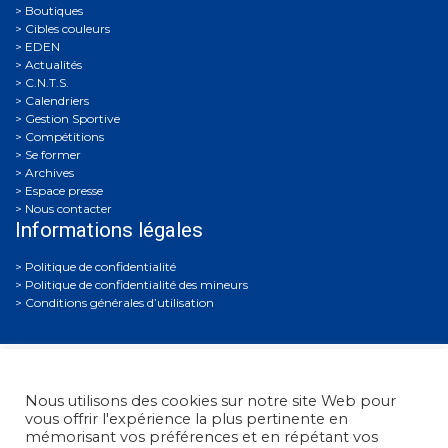
Boutiques
Cibles couleurs
EDEN
Actualités
C.N.T.S.
Calendriers
Gestion Sportive
Compétitions
Se former
Archives
Espace presse
Nous contacter
Informations légales
Politique de confidentialité
Politique de confidentialité des mineurs
Conditions générales d’utilisation
Nous utilisons des cookies sur notre site Web pour
vous offrir l'expérience la plus pertinente en
mémorisant vos préférences et en répétant vos