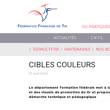
OÙ PRATIQUE
ACTUALITÉS
C.N.T.S.
ESPACE FFTIR
PARTENAIRES
NOS B
CIBLES COULEURS
27 avril 2020
Le département formation fédérale met à la
et des visuels de promotion du tir et propos
démarche technique et pédagogique