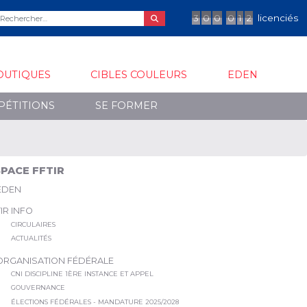
3
0
0
0
1
2
licenciés
OUTIQUES
CIBLES COULEURS
EDEN
PÉTITIONS
SE FORMER
PACE FFTIR
EDEN
TIR INFO
CIRCULAIRES
ACTUALITÉS
ORGANISATION FÉDÉRALE
CNI DISCIPLINE 1ÈRE INSTANCE ET APPEL
GOUVERNANCE
ÉLECTIONS FÉDÉRALES - MANDATURE 2025/2028