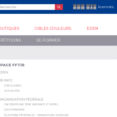
3
0
0
0
1
2
licenciés
OUTIQUES
CIBLES COULEURS
EDEN
PÉTITIONS
SE FORMER
PACE FFTIR
EDEN
TIR INFO
CIRCULAIRES
ACTUALITÉS
ORGANISATION FÉDÉRALE
CNI DISCIPLINE 1ÈRE INSTANCE ET APPEL
GOUVERNANCE
ÉLECTIONS FÉDÉRALES - MANDATURE 2025/2028