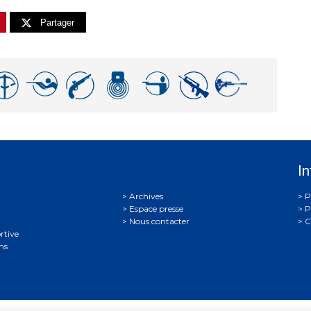
Partager
In
Archives
P
Espace presse
P
Nous contacter
C
rtive
ns