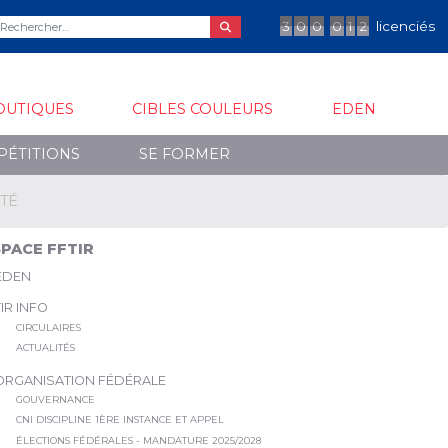
3
0
0
0
1
2
licenciés
OUTIQUES
CIBLES COULEURS
EDEN
PÉTITIONS
SE FORMER
TÉ
PACE FFTIR
EDEN
TIR INFO
CIRCULAIRES
ACTUALITÉS
ORGANISATION FÉDÉRALE
GOUVERNANCE
CNI DISCIPLINE 1ÈRE INSTANCE ET APPEL
ÉLECTIONS FÉDÉRALES - MANDATURE 2025/2028