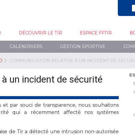
R
DÉCOUVRIR LE TIR
ESPACE FFTIR
B
CALENDRIERS
GESTION SPORTIVE
COM
O
COMMUNICATION RELATIVE À UN INCIDENT DE SÉCURI
ES
à un incident de sécurité
 et par souci de transparence, nous souhaitons
urité qui a récemment affecté nos systèmes
ise de Tir a détecté une intrusion non-autorisée