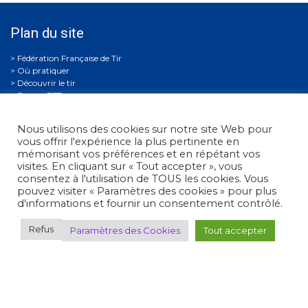
Plan du site
Où pratiquer
Découvrir le tir
Espace FFTir
Boutiques
Cibles couleurs
Nous utilisons des cookies sur notre site Web pour
EDEN
vous offrir l'expérience la plus pertinente en
Actualités
mémorisant vos préférences et en répétant vos
C.N.T.S.
visites. En cliquant sur « Tout accepter », vous
Calendriers
consentez à l'utilisation de TOUS les cookies. Vous
Gestion Sportive
pouvez visiter « Paramètres des cookies » pour plus
Compétitions
d'informations et fournir un consentement contrôlé.
Se former
Archives
Refus
Paramètres des Cookies
Tout accepter
Espace presse
Nous contacter
Informations légales
Politique de confidentialité
Politique de confidentialité des mineurs