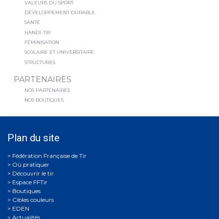
VALEURS DU SPORT
DÉVELOPPEMENT DURABLE
SANTÉ
HANDI-TIR
FÉMINISATION
SCOLAIRE ET UNIVERSITAIRE
STRUCTURES
PARTENAIRES
NOS PARTENAIRES
NOS BOUTIQUES
Plan du site
Où pratiquer
Découvrir le tir
Espace FFTir
Boutiques
Cibles couleurs
EDEN
Actualités