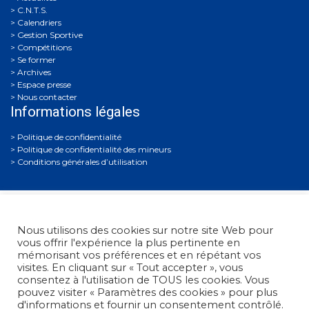
C.N.T.S.
Calendriers
Gestion Sportive
Compétitions
Se former
Archives
Espace presse
Nous contacter
Informations légales
Politique de confidentialité
Politique de confidentialité des mineurs
Conditions générales d’utilisation
Nous utilisons des cookies sur notre site Web pour
vous offrir l'expérience la plus pertinente en
mémorisant vos préférences et en répétant vos
visites. En cliquant sur « Tout accepter », vous
Fédération Française de Tir
• 38, rue Brunel - 75017 Paris
consentez à l'utilisation de TOUS les cookies. Vous
• Tél. : +33 (0)1 58 05 45 45
pouvez visiter « Paramètres des cookies » pour plus
d'informations et fournir un consentement contrôlé.