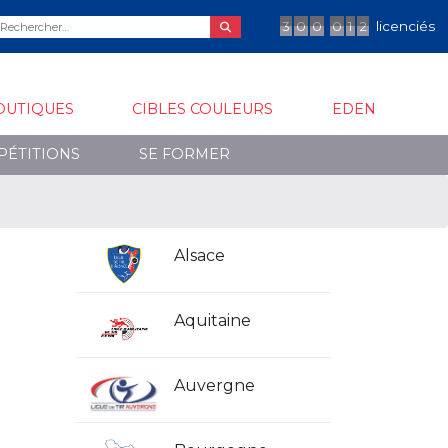
3
0
0
0
1
2
licenciés
OUTIQUES
CIBLES COULEURS
EDEN
PÉTITIONS
SE FORMER
Alsace
Aquitaine
Auvergne