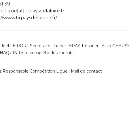
61 39
nt.ligue[at]tirpaysdelaloire.fr
//www.tirpaysdelaloire.fr/
 Joël LE PORT Secrétaire : Francis BRAY Trésorier : Alain CHAUS
e CHAQUIN Liste complète des membr
 Responsable Compétition Ligue : Mail de contact