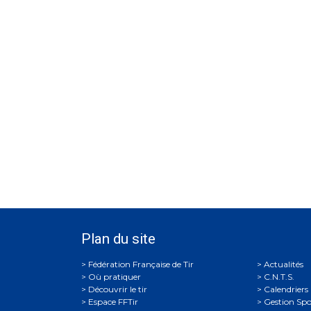
Plan du site
Actualités
Où pratiquer
C.N.T.S.
Découvrir le tir
Calendriers
Espace FFTir
Gestion Spo