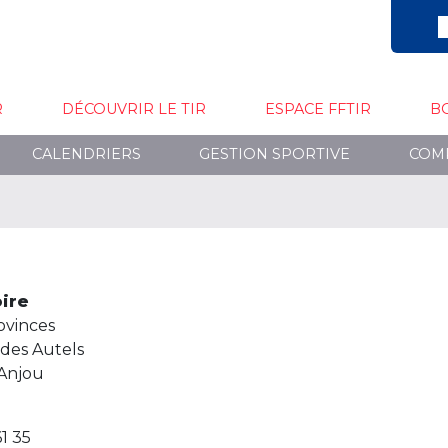
R
DÉCOUVRIR LE TIR
ESPACE FFTIR
B
CALENDRIERS
GESTION SPORTIVE
COM
oire
ovinces
des Autels
Anjou
61 35