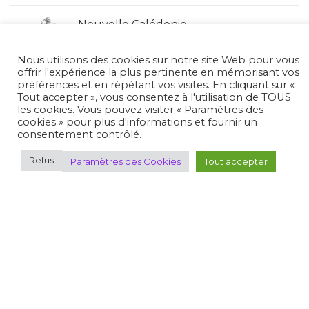
Nouvelle Calédonie
Nous utilisons des cookies sur notre site Web pour vous
Pays de la Loire
offrir l'expérience la plus pertinente en mémorisant vos
préférences et en répétant vos visites. En cliquant sur «
Tout accepter », vous consentez à l'utilisation de TOUS
les cookies. Vous pouvez visiter « Paramètres des
Picardie
cookies » pour plus d'informations et fournir un
consentement contrôlé.
Poitou-Charentes
Refus
Paramètres des Cookies
Tout accepter
Provence
Plan du site
Où pratiquer