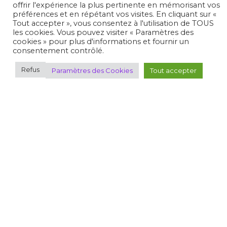
offrir l'expérience la plus pertinente en mémorisant vos
préférences et en répétant vos visites. En cliquant sur «
Tout accepter », vous consentez à l'utilisation de TOUS
Pays de la Loire
les cookies. Vous pouvez visiter « Paramètres des
cookies » pour plus d'informations et fournir un
consentement contrôlé.
Picardie
Refus
Paramètres des Cookies
Tout accepter
Poitou-Charentes
Provence
Plan du site
Où pratiquer
Découvrir le tir
Espace FFTir