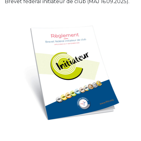
Brevet fédéral initiateur de club (MAJ 16.09.2025).