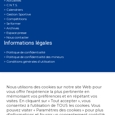
Actualités
C.N.T.S.
Calendriers
Gestion Sportive
Compétitions
Se former
Archives
Espace presse
Nous contacter
Informations légales
Politique de confidentialité
Politique de confidentialité des mineurs
Conditions générales d’utilisation
Nous utilisons des cookies sur notre site Web pour
vous offrir l'expérience la plus pertinente en
mémorisant vos préférences et en répétant vos
visites. En cliquant sur « Tout accepter », vous
Fédération Française de Tir
• 38, rue Brunel - 75017 Paris
consentez à l'utilisation de TOUS les cookies. Vous
• Tél. : +33 (0)1 58 05 45 45
pouvez visiter « Paramètres des cookies » pour plus
d'informations et fournir un consentement contrôlé.