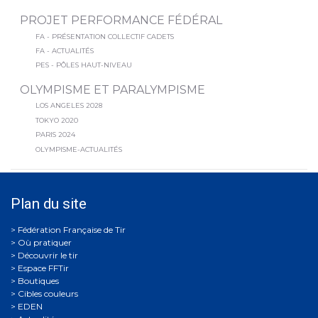
PROJET PERFORMANCE FÉDÉRAL
FA - PRÉSENTATION COLLECTIF CADETS
FA - ACTUALITÉS
PES - PÔLES HAUT-NIVEAU
OLYMPISME ET PARALYMPISME
LOS ANGELES 2028
TOKYO 2020
PARIS 2024
OLYMPISME-ACTUALITÉS
Plan du site
Où pratiquer
Découvrir le tir
Espace FFTir
Boutiques
Cibles couleurs
EDEN