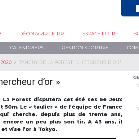
R
DÉCOUVRIR LE TIR
ESPACE FFTIR
B
CALENDRIERS
GESTION SPORTIVE
COM
 2020
TANGUY DE LA FOREST, "CHERCHEUR D'OR"
G
hercheur d’or »
e La Forest disputera cet été ses 5e Jeux
t 50m. Le « taulier » de l’équipe de France
, qui cherche, depuis plus de trente ans,
 encore un peu plus son tir. A 43 ans, il
et vise l’or à Tokyo.