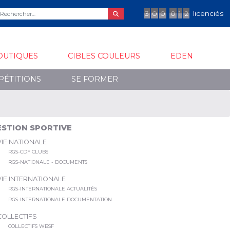
3
0
0
0
1
2
licenciés
OUTIQUES
CIBLES COULEURS
EDEN
PÉTITIONS
SE FORMER
ESTION SPORTIVE
VIE NATIONALE
RGS-CDF CLUBS
RGS-NATIONALE - DOCUMENTS
VIE INTERNATIONALE
RGS-INTERNATIONALE ACTUALITÉS
RGS-INTERNATIONALE DOCUMENTATION
COLLECTIFS
COLLECTIFS WBSF