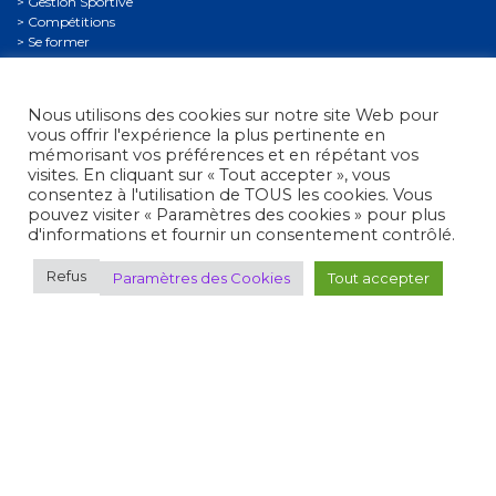
Gestion Sportive
Compétitions
Se former
Archives
Espace presse
Nous contacter
Nous utilisons des cookies sur notre site Web pour
Informations légales
vous offrir l'expérience la plus pertinente en
mémorisant vos préférences et en répétant vos
Politique de confidentialité
visites. En cliquant sur « Tout accepter », vous
Politique de confidentialité des mineurs
consentez à l'utilisation de TOUS les cookies. Vous
Conditions générales d’utilisation
pouvez visiter « Paramètres des cookies » pour plus
d'informations et fournir un consentement contrôlé.
Refus
Paramètres des Cookies
Tout accepter
Fédération Française de Tir
• 38, rue Brunel - 75017 Paris
• Tél. : +33 (0)1 58 05 45 45
© 2012 - 2026 Fédération Française de Tir -
Réalisation Umazuma-
Paris