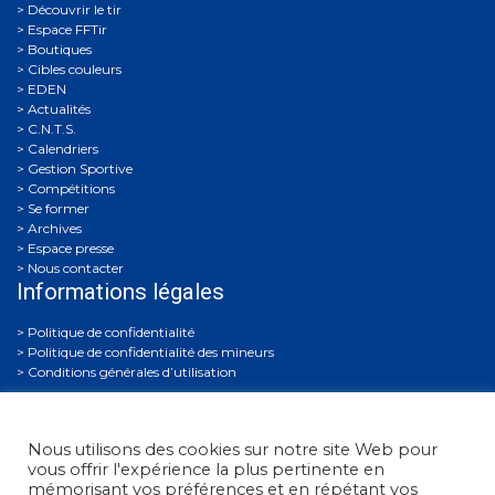
Découvrir le tir
Espace FFTir
Boutiques
Cibles couleurs
EDEN
Actualités
C.N.T.S.
Calendriers
Gestion Sportive
Compétitions
Se former
Archives
Espace presse
Nous contacter
Informations légales
Politique de confidentialité
Politique de confidentialité des mineurs
Conditions générales d’utilisation
Nous utilisons des cookies sur notre site Web pour
vous offrir l'expérience la plus pertinente en
mémorisant vos préférences et en répétant vos