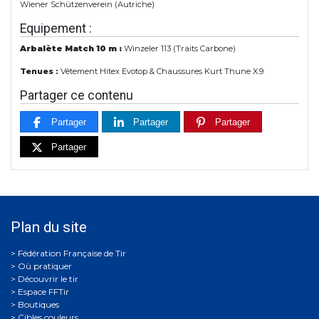
Wiener Schützenverein (Autriche)
Equipement :
Arbalète Match 10 m :
Winzeler 113 (Traits Carbone)
Tenues :
Vêtement Hitex Evotop & Chaussures Kurt Thune X.9
Partager ce contenu
Partager
Partager
Partager
Partager
Plan du site
Où pratiquer
Découvrir le tir
Espace FFTir
Boutiques
Cibles couleurs