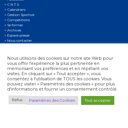
C.N.T.S.
Calendriers
Gestion Sportive
Compétitions
Se former
Archives
Espace presse
Nous contacter
Informations légales
Politique de confidentialité
Nous utilisons des cookies sur notre site Web pour
Politique de confidentialité des mineurs
vous offrir l'expérience la plus pertinente en
Conditions générales d’utilisation
mémorisant vos préférences et en répétant vos
visites. En cliquant sur « Tout accepter », vous
consentez à l'utilisation de TOUS les cookies. Vous
pouvez visiter « Paramètres des cookies » pour plus
d'informations et fournir un consentement contrôlé.
Refus
Paramètres des Cookies
Tout accepter
Fédération Française de Tir
• 38, rue Brunel - 75017 Paris
• Tél. : +33 (0)1 58 05 45 45