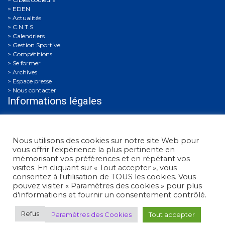
EDEN
Actualités
C.N.T.S.
Calendriers
Gestion Sportive
Compétitions
Se former
Archives
Espace presse
Nous contacter
Informations légales
Politique de confidentialité
Politique de confidentialité des mineurs
Conditions générales d’utilisation
Nous utilisons des cookies sur notre site Web pour
vous offrir l'expérience la plus pertinente en
mémorisant vos préférences et en répétant vos
visites. En cliquant sur « Tout accepter », vous
consentez à l'utilisation de TOUS les cookies. Vous
pouvez visiter « Paramètres des cookies » pour plus
d'informations et fournir un consentement contrôlé.
Refus
Paramètres des Cookies
Tout accepter
Fédération Française de Tir
• 38, rue Brunel - 75017 Paris