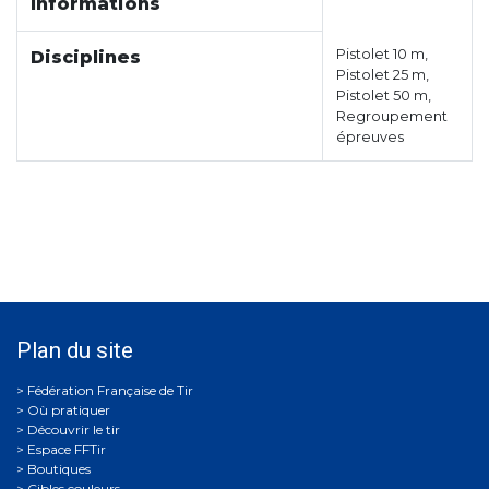
Informations
Pistolet 10 m,
Disciplines
Pistolet 25 m,
Pistolet 50 m,
Regroupement
épreuves
Plan du site
Où pratiquer
Découvrir le tir
Espace FFTir
Boutiques
Cibles couleurs