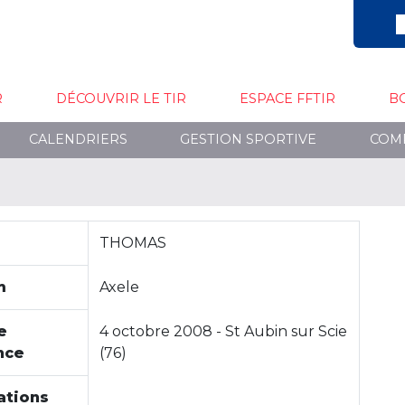
R
DÉCOUVRIR LE TIR
ESPACE FFTIR
B
CALENDRIERS
GESTION SPORTIVE
COM
THOMAS
m
Axele
e
4 octobre 2008 - St Aubin sur Scie
nce
(76)
ations