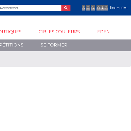
3
0
0
0
1
2
licenciés
OUTIQUES
CIBLES COULEURS
EDEN
PÉTITIONS
SE FORMER