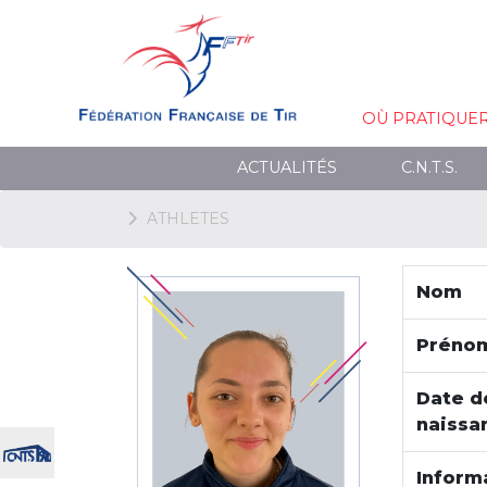
OÙ PRATIQUE
ACTUALITÉS
C.N.T.S.
ATHLETES
Nom
Préno
Date d
naissa
Inform