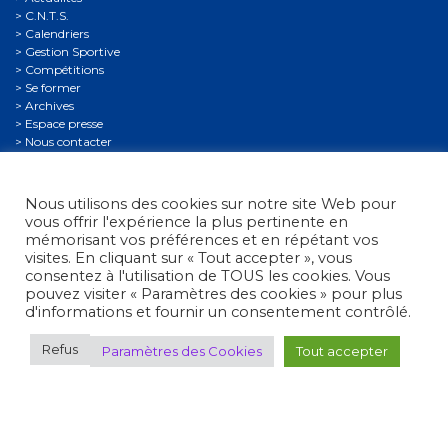
C.N.T.S.
Calendriers
Gestion Sportive
Compétitions
Se former
Archives
Espace presse
Nous contacter
Informations légales
Politique de confidentialité
Nous utilisons des cookies sur notre site Web pour
Politique de confidentialité des mineurs
vous offrir l'expérience la plus pertinente en
Conditions générales d’utilisation
mémorisant vos préférences et en répétant vos
visites. En cliquant sur « Tout accepter », vous
consentez à l'utilisation de TOUS les cookies. Vous
pouvez visiter « Paramètres des cookies » pour plus
d'informations et fournir un consentement contrôlé.
Refus
Paramètres des Cookies
Tout accepter
Fédération Française de Tir
• 38, rue Brunel - 75017 Paris
• Tél. : +33 (0)1 58 05 45 45