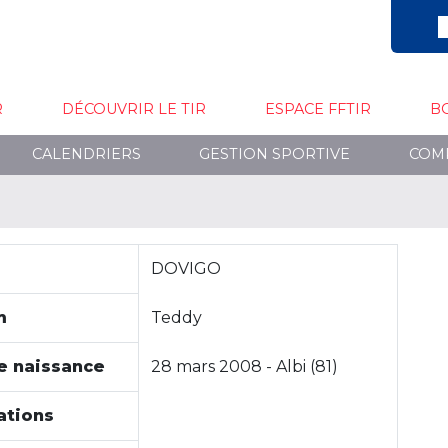
R
DÉCOUVRIR LE TIR
ESPACE FFTIR
B
CALENDRIERS
GESTION SPORTIVE
COM
DOVIGO
m
Teddy
e naissance
28 mars 2008 - Albi (81)
ations