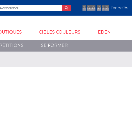
3
0
0
0
1
2
licenciés
OUTIQUES
CIBLES COULEURS
EDEN
PÉTITIONS
SE FORMER