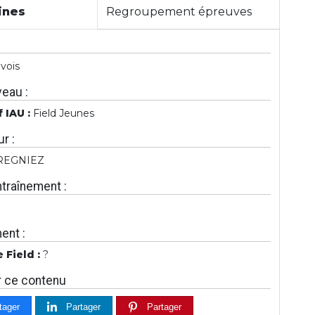
ines
Regroupement épreuves
avois
eau :
f IAU :
Field Jeunes
r :
 REGNIEZ
ntraînement :
ent :
 Field :
?
r ce contenu
tager
Partager
Partager