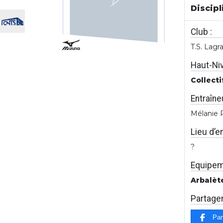
Discipl
Club :
T.S. Lagr
Haut-Niv
Collecti
Entraîneu
Mélanie
Lieu d’e
?
Equipem
Arbalète
Partage
Par