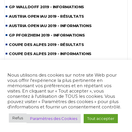
GP WALLDOFF 2019 - INFORMATIONS
AUSTRIA OPEN IAU 2019 - RÉSULTATS
AUSTRIA OPEN IAU 2019 - INFORMATIONS
GP PFORZHEIM 2019 - INFORMATIONS
COUPE DES ALPES 2019 - RÉSULTATS
COUPE DES ALPES 2019 - INFORMATIONS
GP PERAZZI 2019 - INFORMATIONS
CDM BENCH-REST 2019 - REPORTAGE
Nous utilisons des cookies sur notre site Web pour
vous offrir l'expérience la plus pertinente en
CDM BENCH-REST 2019 - INFORMATIONS
mémorisant vos préférences et en répétant vos
visites. En cliquant sur « Tout accepter », vous
COUPE BOHEME IAU FIELD 2019 - INFORMATIONS
consentez à l'utilisation de TOUS les cookies. Vous
HOPES PLZEN 2019 - REPORTAGE
pouvez visiter « Paramètres des cookies » pour plus
d'informations et fournir un consentement contrôlé.
HOPES PLZEN 2019 - INFORMATIONS
Refus
Paramètres des Cookies
Tout accepter
CDE MLAIC 2019 - REPORTAGE
CDE MLAIC 2019 - INFORMATIONS